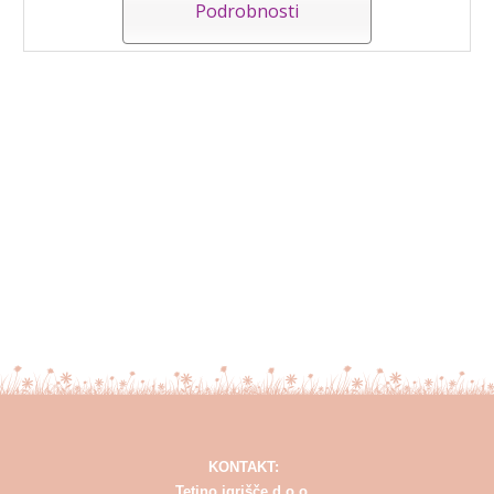
Podrobnosti
KONTAKT:
Tetino igrišče d.o.o.