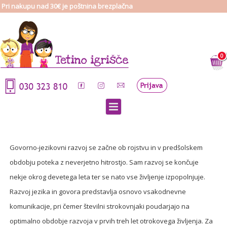
Pri nakupu nad 30€ je poštnina brezplačna
0
Govorno-jezikovni razvoj se začne ob rojstvu in v predšolskem
obdobju poteka z neverjetno hitrostjo. Sam razvoj se končuje
nekje okrog devetega leta ter se nato vse življenje izpopolnjuje.
Razvoj jezika in govora predstavlja osnovo vsakodnevne
komunikacije, pri čemer številni strokovnjaki poudarjajo na
optimalno obdobje razvoja v prvih treh let otrokovega življenja. Za