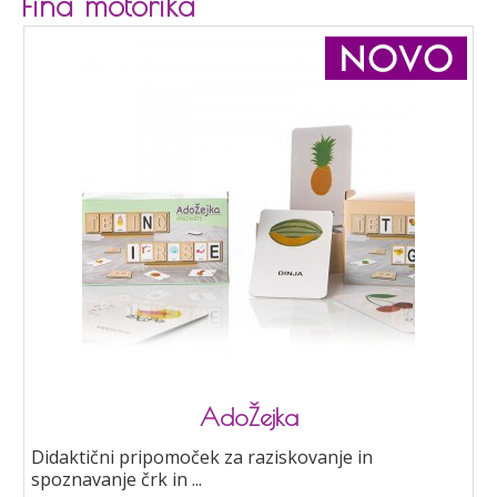
Fina motorika
AdoŽejka
Didaktični pripomoček za raziskovanje in
spoznavanje črk in ...