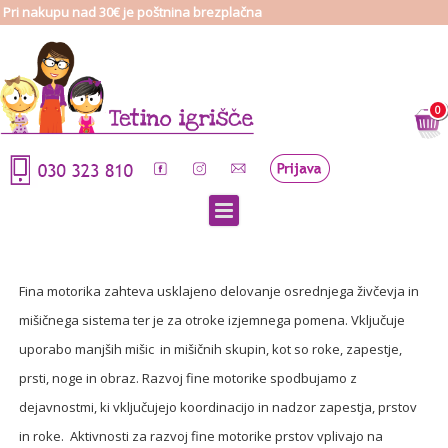
Pri nakupu nad 30€ je poštnina brezplačna
0
Fina motorika zahteva usklajeno delovanje osrednjega živčevja in
mišičnega sistema ter je za otroke izjemnega pomena. Vključuje
uporabo manjših mišic in mišičnih skupin, kot so roke, zapestje,
prsti, noge in obraz. Razvoj fine motorike spodbujamo z
dejavnostmi, ki vključujejo koordinacijo in nadzor zapestja, prstov
in roke. Aktivnosti za razvoj fine motorike prstov vplivajo na